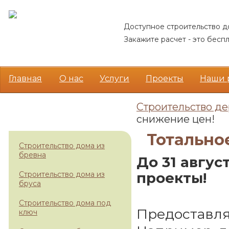
Доступное строительство д
Закажите расчет - это беспл
Главная
О нас
Услуги
Проекты
Наши 
Cтроительство д
НАШИ УСЛУГИ
снижение цен!
Тотально
Строительство дома из
бревна
До 31 авгус
проекты!
Строительство дома из
бруса
Строительство дома под
Предоставл
ключ