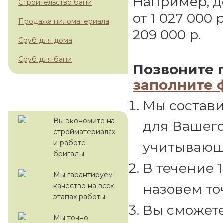
Например, д
Строительство бани
от 1 027 000 
Продажа пиломатериала
209 000 р.
Сруб для дома
Сруб для бани
Позвоните 
заполните 
С НАМИ ВЫГОДНО!
Мы состави
Вы экономите на
для Вашего 
стройматериалах
и работе
учитывающ
бригады
В течение 
Мы гарантируем
назовем то
качество на всех
этапах работы
Вы сможете
Мы точно