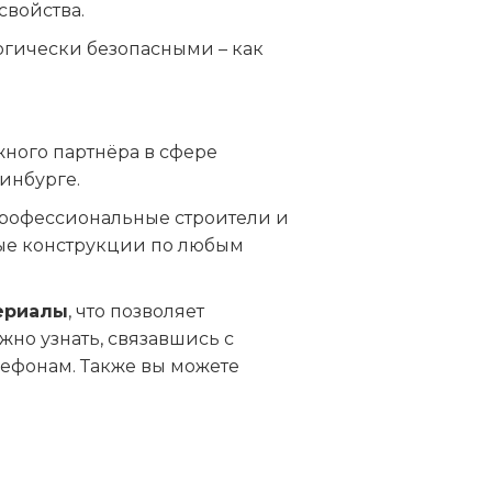
свойства.
логически безопасными – как
ного партнёра в сфере
инбурге.
 профессиональные строители и
ые конструкции по любым
ериалы
, что позволяет
жно узнать, связавшись с
ефонам. Также вы можете