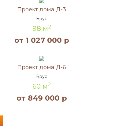
Акция!
Проект дома Д-3
Брус
2
98 м
от 1 027 000 р
Акция!
Проект дома Д-6
Брус
2
60 м
от 849 000 р
В