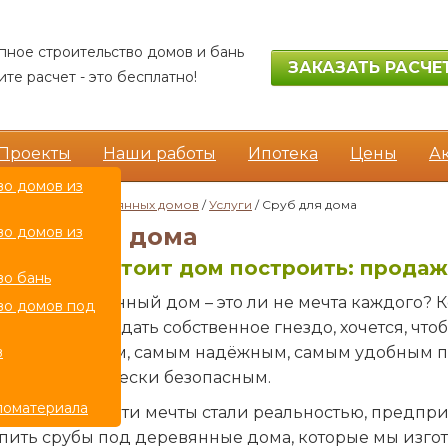
пное строительство домов и бань
ЗАКАЗАТЬ РАСЧЕ
те расчет - это бесплатно!
Проекты
Наши работы
Ипотека
Цены
А
во домов из
роительство деревянных домов
/
Услуги
/ Сруб для дома
Сруб для дома
во домов из
Что нам стоит дом построить: продаж
во бань
тный собственный дом – это ли не мечта каждого? К
во домов под
зможность создать собственное гнездо, хочется, чт
в
мым красивым, самым надёжным, самым удобным п
мым экологически безопасным.
ломатериала
я того, чтобы эти мечты стали реальностью, предпр
пить срубы под деревянные дома, которые мы изгот