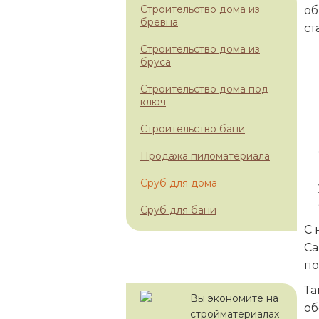
Строительство дома из
об
бревна
ст
Строительство дома из
бруса
Строительство дома под
ключ
Строительство бани
Продажа пиломатериала
Сруб для дома
Сруб для бани
С 
Са
С НАМИ ВЫГОДНО!
по
Та
Вы экономите на
об
стройматериалах