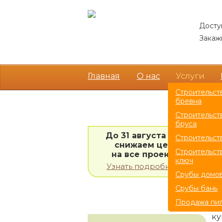
Досту
Закажи
Главная
О нас
Услуги
Строительст
бревна
Cт
АКЦИИ
Строительст
бруса
До 31 августа 2026
Строительст
снижаем цены
Ую
Строительст
на все проекты!
ключ
во
Узнать подробности
Срубы домо
са
са
Срубы бань
НАШИ УСЛУГИ
Продажа пи
Дл
ку