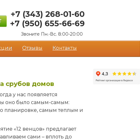
+7 (343)
268-01-60
Т
+7 (950)
655-66-69
Звоните Пн.-Вс. 8:00-20:00
кции
Отзывы
Контакты
а срубов домов
огда у нас появляется
обы оно было самым-самым:
о планировке, самым теплым и
иятие «12 венцов» предлагает
авливаем сами – вплоть до