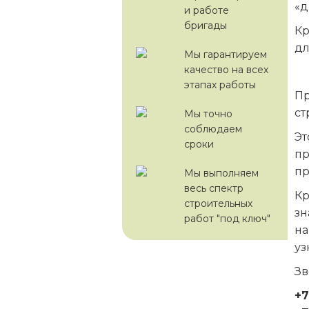
«д
и работе
бригады
Кр
дл
Мы гарантируем
качество на всех
этапах работы
Пр
ст
Мы точно
соблюдаем
Эт
сроки
пр
пр
Мы выполняем
весь спектр
Кр
строительных
зн
работ "под ключ"
на
уз
Зв
+7