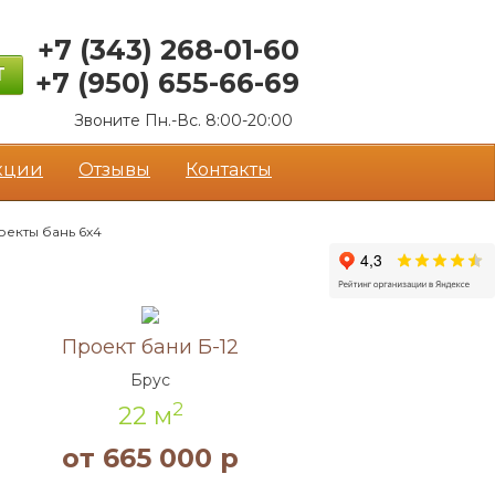
+7 (343)
268-01-60
Т
+7 (950)
655-66-69
Звоните Пн.-Вс. 8:00-20:00
кции
Отзывы
Контакты
оекты бань 6х4
Акция!
Проект бани Б-12
Брус
2
22 м
от 665 000 р