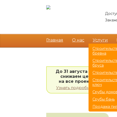
Досту
Закажи
Главная
О нас
Услуги
Строительст
бревна
Cт
АКЦИИ
Строительст
бруса
До 31 августа 2026
Строительст
снижаем цены
Строительст
на все проекты!
ключ
Узнать подробности
Срубы домо
Срубы бань
НАШИ ПРОЕКТЫ
Продажа пи