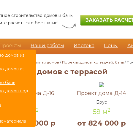
пное строительство домов и бань
ЗАКАЗАТЬ РАСЧЕ
те расчет - это бесплатно!
Проекты
Наши работы
Ипотека
Цены
А
во домов из
роительство деревянных домов
/
Проекты домов, коттеджей, бань
/ Пр
во домов из
Проекты домов с террасой
во бань
Акция!
Акция!
во домов под
Проект дома Д-16
Проект дома Д-14
Брус
Брус
в
2
2
92 м
59 м
ломатериала
от 1 139 000 р
от 824 000 р