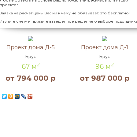
Любые объекты на основе Ваших пожеланий, эскизов или наших
проектов
Заявка на расчет цены Вас ни к чему не обязывает, это бесплатно!
Изучите смету и примите взвешенное решение о выборе подрядчик
Акция!
Акция!
Проект дома Д-5
Проект дома Д-1
Брус
Брус
2
2
67 м
96 м
от 794 000 р
от 987 000 р