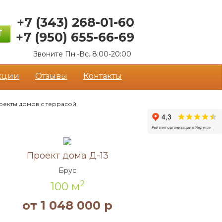
+7 (343)
268-01-60
Т
+7 (950)
655-66-69
Звоните Пн.-Вс. 8:00-20:00
кции
Отзывы
Контакты
оекты домов с террасой
Акция!
Проект дома Д-13
Брус
2
100 м
от 1 048 000 р